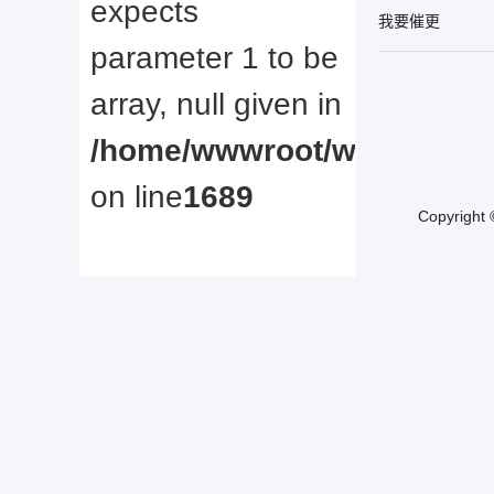
expects
我要催更
parameter 1 to be
array, null given in
/home/wwwroot/web/www/u
on line
1689
Copyright
Warning
: array_keys()
expects
parameter 1 to be
array, null given in