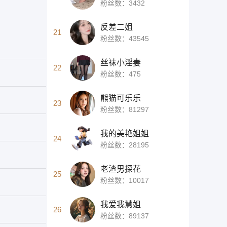
粉丝数：3432
反差二姐
21
粉丝数：43545
丝袜小淫妻
22
粉丝数：475
熊猫可乐乐
23
粉丝数：81297
我的美艳姐姐
24
粉丝数：28195
老渣男探花
25
粉丝数：10017
我爱我慧姐
26
粉丝数：89137