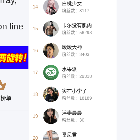
rray,
白桃少女
14
粉丝数：3117
on line
卡尔没有肌肉
15
粉丝数：56293
啾啾大神
16
粉丝数：3403
水果派
17
粉丝数：29318
实在小李子
18
主榜单
粉丝数：18189
淫妻晨晨
19
粉丝数：30
番尼君
20