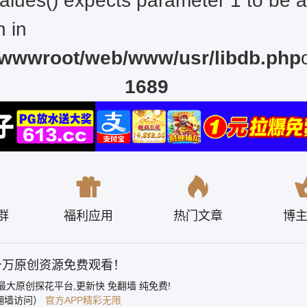
values() expects parameter 1 to be a
sr/libdb.php
n in
wwwroot/web/www/usr/libdb.php
1689
群
福利应用
热门文章
博
sr/libdb.php
- 千万原创资源免费观看！
最大原创探花平台,更新快 免翻墙 纯免费!
翻墙访问）
官方APP精彩无限