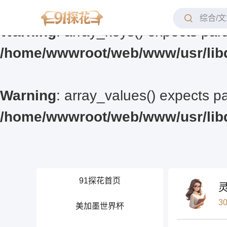
Warning
: array_keys() expects para
/home/wwwroot/web/www/usr/lib
Warning
: array_values() expects pa
/home/wwwroot/web/www/usr/lib
91探花首页
3
美加墨世界杯