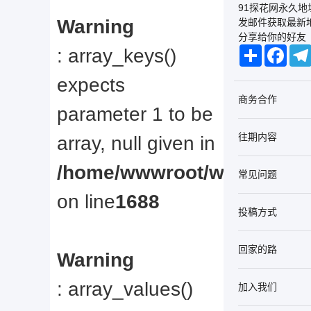
91探花网永久
Warning
发邮件获取最新
分享给你的好友
: array_keys()
Share
Facebook
Tele
expects
商务合作
parameter 1 to be
往期内容
array, null given in
/home/wwwroot/web/www/u
常见问题
on line
1688
投稿方式
回家的路
Warning
: array_values()
加入我们