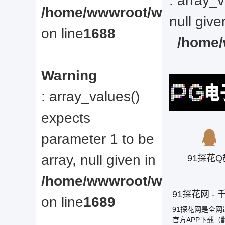
: array_
/home/wwwroot/web/www/u
null give
on line
1688
/home/
Warning
: array_values()
expects
parameter 1 to be
array, null given in
91探花Q
/home/wwwroot/web/www/u
91探花网 
on line
1689
91探花网是全网
官方APP下载（