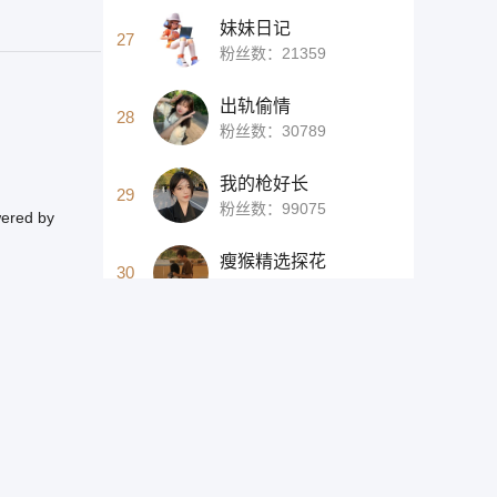
妹妹日记
27
粉丝数：21359
出轨偷情
28
粉丝数：30789
我的枪好长
29
粉丝数：99075
red by
瘦猴精选探花
30
粉丝数：86922
查看更多 >