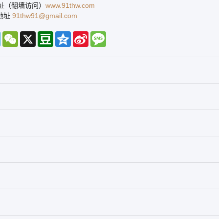
地址（翻墙访问）
www.91thw.com
地址
91thw91@gmail.com
gram
WeChat
X
Douban
Qzone
Sina
Message
Weibo
sr/libdb.php