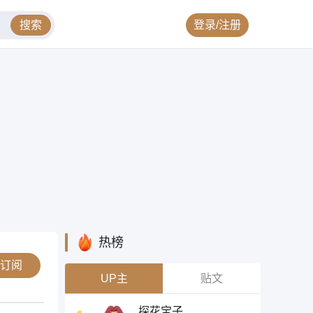
搜索
登录/注册
热榜
订阅
UP主
贴文
探花宝子