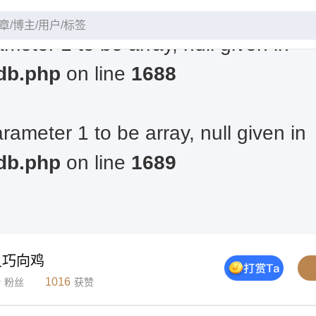
meter 1 to be array, null given in
db.php
on line
1688
rameter 1 to be array, null given in
db.php
on line
1689
灵巧向鸡
0
1016
粉丝
获赞