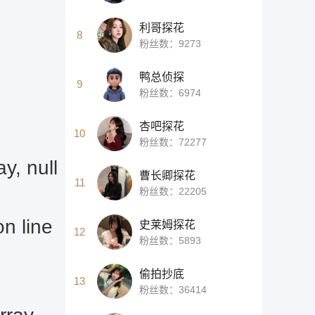
利哥探花
8
粉丝数：9273
鸭总侦探
9
粉丝数：6974
杏吧探花
10
粉丝数：72277
y, null
曹长卿探花
11
粉丝数：22205
on line
史莱姆探花
12
粉丝数：5893
偷拍抄底
13
粉丝数：36414