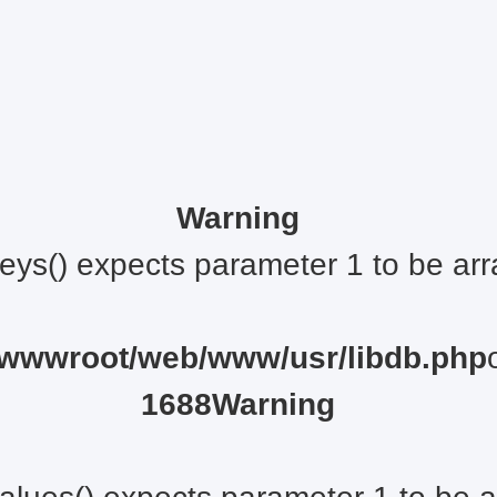
Warning
eys() expects parameter 1 to be arra
wwwroot/web/www/usr/libdb.php
1688
Warning